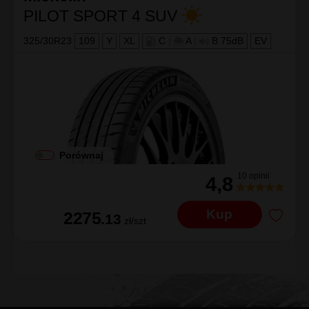
FR L1 elt
Michelin
PILOT SPORT 4 SUV
325/30R23
109
Y
XL
C
|
A
|
B 75dB
EV
Porównaj
10 opinii
4,8
Kup
2275
.13
zł/szt