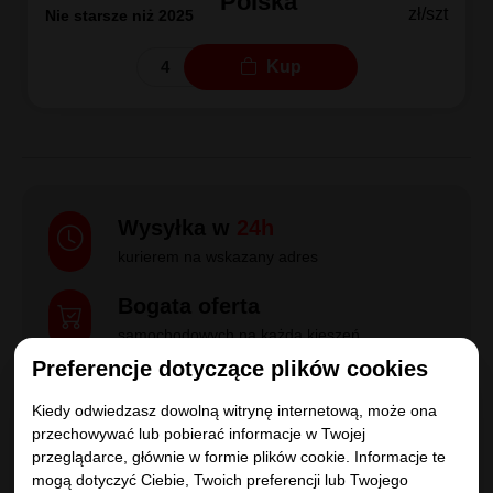
Dostępne
14299.28 zł / za 4 szt
Wysyłka: Natychmiast
3574.82
2025-2026
Polska
zł/szt
Nie starsze niż 2025
Kup
Wysyłka w
24h
Preferencje dotyczące plików cookies
kurierem na wskazany adres
Kiedy odwiedzasz dowolną witrynę internetową, może ona
Bogata oferta
przechowywać lub pobierać informacje w Twojej
przeglądarce, głównie w formie plików cookie. Informacje te
samochodowych na każdą kieszeń
mogą dotyczyć Ciebie, Twoich preferencji lub Twojego