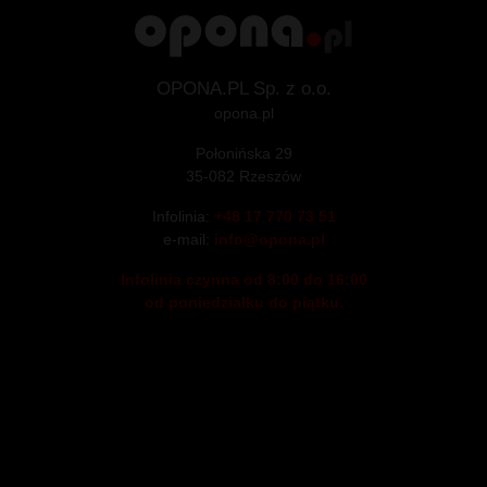
Informacje dodatkowe
Regulamin
Polityka prywatności i plików Cookies
OPONA.PL Sp. z o.o.
opona.pl
Połonińska 29
35-082 Rzeszów
Infolinia:
+48 17 770 73 51
e-mail:
info@opona.pl
Infolinia czynna od 8:00 do 16:00
od poniedziałku do piątku.