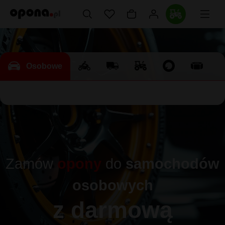
Osobowe
Zamów
opony
do
samochodów
osobowych
z darmową