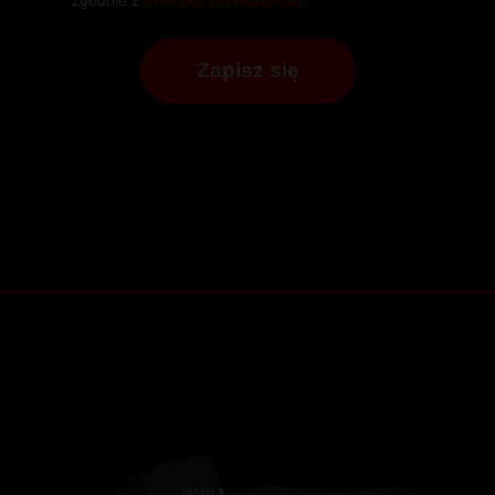
Chcę otrzymywać E-mail Newsletter. Wyrażam zgodę na
przetwarzanie moich danych do celów marketingowych
zgodnie z
polityką prywatności
.
Zapisz się