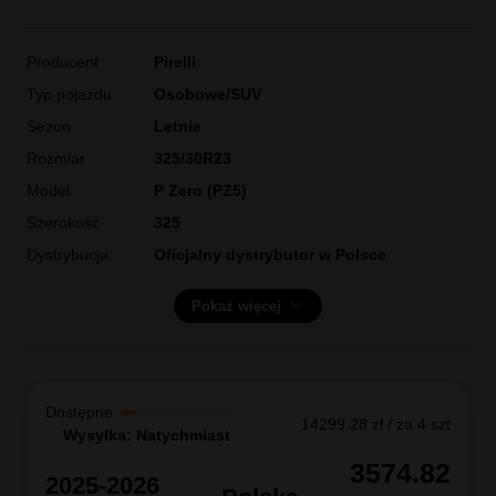
PIRELLI
325/30R23 P ZERO (PZ5) 109Y XL
FR L1 ELT [4295000]
Gwarancja: 5 lat
Producent
Pirelli
Typ pojazdu
Osobowe/SUV
Sezon
Letnie
Rozmiar
325/30R23
Model
P Zero (PZ5)
Szerokość
325
Dystrybucja:
Oficjalny dystrybutor w Polsce
Pokaż więcej