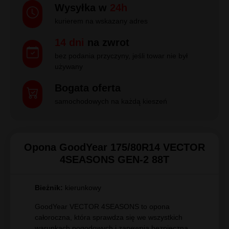
Wysyłka w
24h
kurierem na wskazany adres
14 dni
na zwrot
bez podania przyczyny, jeśli towar nie był
używany
Bogata oferta
samochodowych na każdą kieszeń
Opona GoodYear 175/80R14 VECTOR
4SEASONS GEN-2 88T
Bieżnik:
kierunkowy
GoodYear VECTOR 4SEASONS to opona
całoroczna, która sprawdza się we wszystkich
warunkach pogodowych i zapewnia bezpieczną