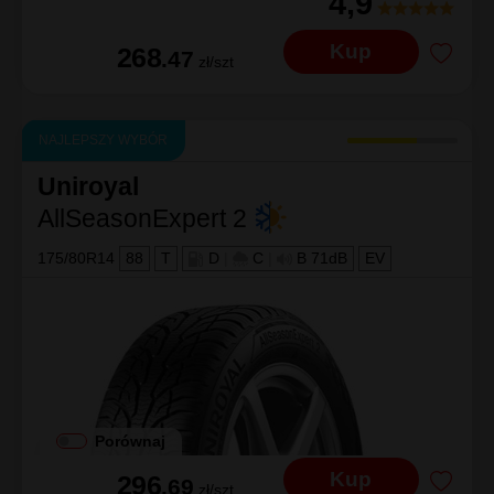
4,9
Kup
268
.47
zł/szt
NAJLEPSZY WYBÓR
Uniroyal
AllSeasonExpert 2
175/80R14
88
T
D
|
C
|
B 71dB
EV
Porównaj
Kup
296
.69
zł/szt