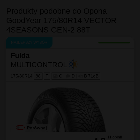
Produkty podobne do Opona
GoodYear 175/80R14 VECTOR
4SEASONS GEN-2 88T
NAJLEPSZY WYBÓR
Fulda
MULTICONTROL
175/80R14
88
T
C
|
D
|
B 71dB
Porównaj
11 opinii