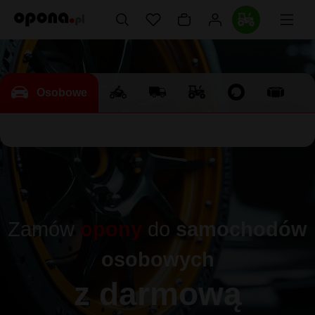
Osobowe
Zamów
opony
do
samochodów
osobowych
z darmową