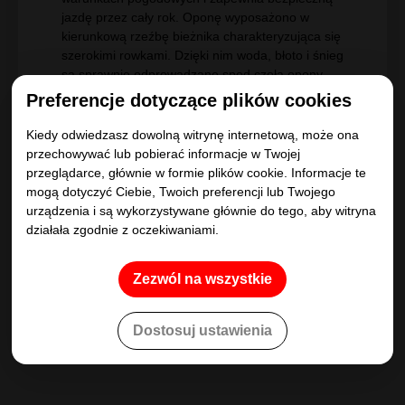
jazdę przez cały rok. Oponę wyposażono w
kierunkową rzeźbę bieżnika charakteryzująca się
szerokimi rowkami. Dzięki nim woda, błoto i śnieg
są sprawnie odprowadzane spod czoła opony
gwarantując dobrą przyczepność na drodze. W
Preferencje dotyczące plików cookies
wyniku zoptymalizowana bieżnika, jego
powierzchnia styku z jezdnią została zwiększona,
Kiedy odwiedzasz dowolną witrynę internetową, może ona
a tym samym poprawiła się stabilność w czasie
przechowywać lub pobierać informacje w Twojej
pokonywania zakrętów.
przeglądarce, głównie w formie plików cookie. Informacje te
mogą dotyczyć Ciebie, Twoich preferencji lub Twojego
Doskonałe zachowanie na drodze przez
urządzenia i są wykorzystywane głównie do tego, aby witryna
cały rok
działała zgodnie z oczekiwaniami.
Trakcja w każdych warunkach drogowych
Przyjazna dla środowiska
Zezwól na wszystkie
Lepsza kontrola na mokrych i suchych
drogach
Dostosuj ustawienia