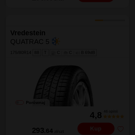
Vredestein
QUATRAC 5
175/80R14
88
T
C
|
C
|
B 69dB
Porównaj
46 opinii
4,8
Kup
293
.64
zł/szt