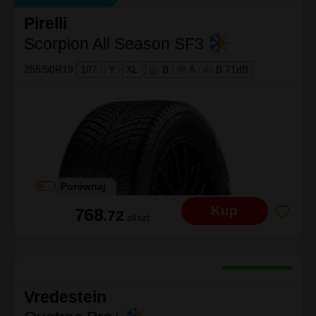
Pirelli
Scorpion All Season SF3
255/50R19
107
Y
XL
B
|
A
|
B 71dB
Porównaj
Kup
768
.72
zł/szt
Vredestein