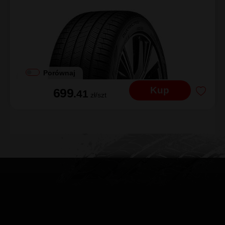
Porównaj
Kup
699
.41
zł/szt