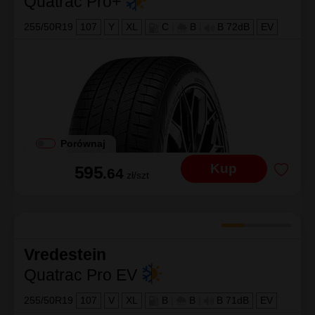
Quatrac Pro+
255/50R19
107
Y
XL
C
|
B
|
B 72dB
EV
Porównaj
Kup
595
.64
zł/szt
Vredestein
Quatrac Pro EV
255/50R19
107
V
XL
B
|
B
|
B 71dB
EV