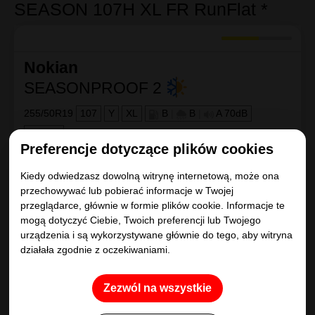
SEASON 107H XL FR RunFlat *
Nokian
SEASONPROOF 2
255/50R19
107
Y
XL
B
|
B
|
A 70dB
Aramid
Preferencje dotyczące plików cookies
Kiedy odwiedzasz dowolną witrynę internetową, może ona
przechowywać lub pobierać informacje w Twojej
przeglądarce, głównie w formie plików cookie. Informacje te
mogą dotyczyć Ciebie, Twoich preferencji lub Twojego
urządzenia i są wykorzystywane głównie do tego, aby witryna
działała zgodnie z oczekiwaniami.
Porównaj
Kup
586
.53
zł/szt
Zezwól na wszystkie