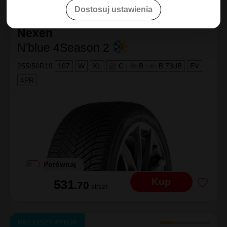
Dostosuj ustawienia
NAJLEPSZY WYBÓR
Nexen
N'blue 4Season 2
255/50R19
107
W
XL
C
|
B
|
B 73dB
EV
4PR
Porównaj
Kup
531
.70
zł/szt
NAJLEPSZY WYBÓR