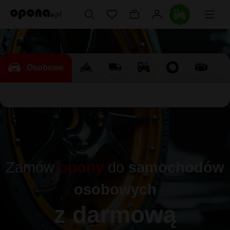
Osobowe
Zamów
opony
do
samochodów
osobowych
z darmową