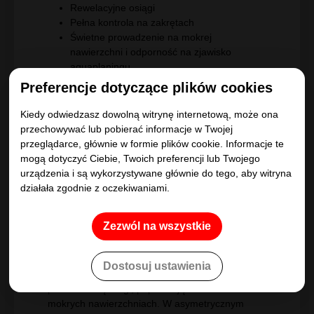
Rewelacyjne osiągi
Pełna kontrola na zakrętach
Świetne prowadzenie na mokrej
nawierzchni i odporność na zjawisko
aquaplaningu
Płynna, cicha jazda
Preferencje dotyczące plików cookies
Rewelacyjne osiągi
Kiedy odwiedzasz dowolną witrynę internetową, może ona
Ciesz się sportową jazdą na oponach
przechowywać lub pobierać informacje w Twojej
przystosowanych do wysokiej masy samochodów
przeglądarce, głównie w formie plików cookie. Informacje te
typu SUV. Technologia Active CornerGrip oraz
mogą dotyczyć Ciebie, Twoich preferencji lub Twojego
wyczynowa mieszanka maksymalizują
urządzenia i są wykorzystywane głównie do tego, aby witryna
przyczepność i własności trakcyjne, pozwalając
działała zgodnie z oczekiwaniami.
czerpać prawdziwą radość z prowadzenia.
Świetne prowadzenie na mokrej
Zezwól na wszystkie
nawierzchni i odporność na zjawisko
aquaplaningu
Dostosuj ustawienia
Konstrukcja bieżnika optymalizuje kontakt z
powierzchnią drogi, poprawiając zachowanie na
mokrych nawierzchniach. W asymetrycznym