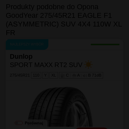
Produkty podobne do Opona
GoodYear 275/45R21 EAGLE F1
(ASYMMETRIC) SUV 4X4 110W XL
FR
NAJLEPSZY WYBÓR
Dunlop
SPORT MAXX RT2 SUV
275/45R21
110
Y
XL
C
|
A
|
B 71dB
Porównaj