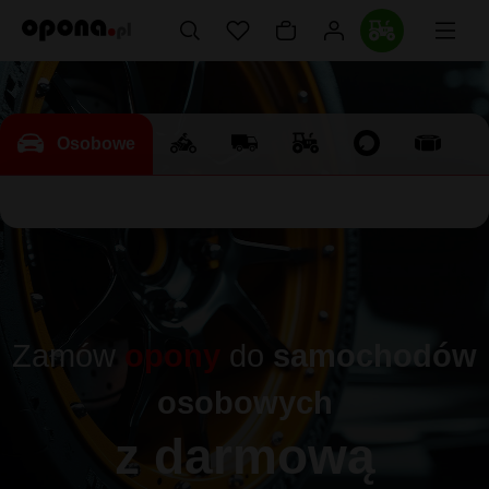
Osobowe
Zamów
opony
do
samochodów
osobowych
z darmową