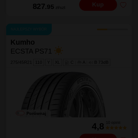
Kup
827
.95
zł/szt
NAJLEPSZY WYBÓR
Kumho
ECSTA PS71
275/45R21
110
Y
XL
C
|
A
|
B 73dB
Porównaj
10 opinii
4,8