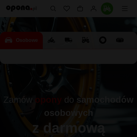
Osobowe
Zamów
opony
do
samochodów
osobowych
z darmową