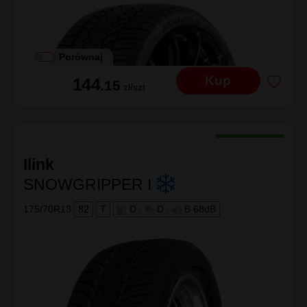
Porównaj
Kup
144
.15
zł/szt
Ilink
SNOWGRIPPER I
175/70R13
82
T
D
|
D
|
B 68dB