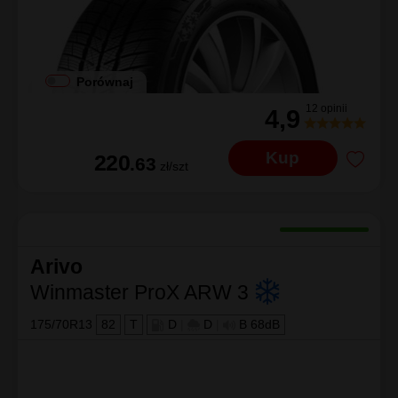
Porównaj
12 opinii
4,9
Kup
220
.63
zł/szt
Arivo
Winmaster ProX ARW 3
175/70R13
82
T
D
|
D
|
B 68dB