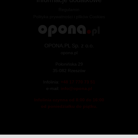
Regulamin
Polityka prywatności i plików Cookies
OPONA.PL Sp. z o.o.
opona.pl
Połonińska 29
35-082 Rzeszów
Infolinia:
+48 17 770 73 51
e-mail:
info@opona.pl
Infolinia czynna od 8:00 do 16:00
od poniedziałku do piątku.