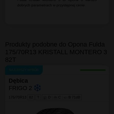
dobrych parametrach w przystępnej cenie.
Produkty podobne do Opona Fulda
175/70R13 KRISTALL MONTERO 3
82T
NAJLEPSZY WYBÓR
Dębica
FRIGO 2
175/70R13
82
T
D
|
C
|
B 71dB