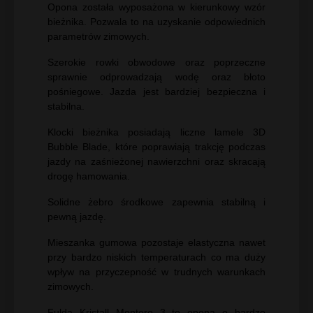
Opona została wyposażona w kierunkowy wzór
bieżnika. Pozwala to na uzyskanie odpowiednich
parametrów zimowych.
Szerokie rowki obwodowe oraz poprzeczne
sprawnie odprowadzają wodę oraz błoto
pośniegowe. Jazda jest bardziej bezpieczna i
stabilna.
Klocki bieżnika posiadają liczne lamele 3D
Bubble Blade, które poprawiają trakcję podczas
jazdy na zaśnieżonej nawierzchni oraz skracają
drogę hamowania.
Solidne żebro środkowe zapewnia stabilną i
pewną jazdę.
Mieszanka gumowa pozostaje elastyczna nawet
przy bardzo niskich temperaturach co ma duży
wpływ na przyczepność w trudnych warunkach
zimowych.
Fulda Kristall Montero 3 to opona o bardzo