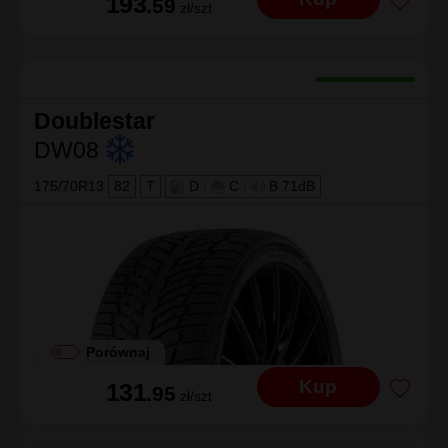
193
.59
zł/szt
Doublestar
DW08
175/70R13
82
T
D
|
C
|
B 71dB
Porównaj
Kup
131
.95
zł/szt