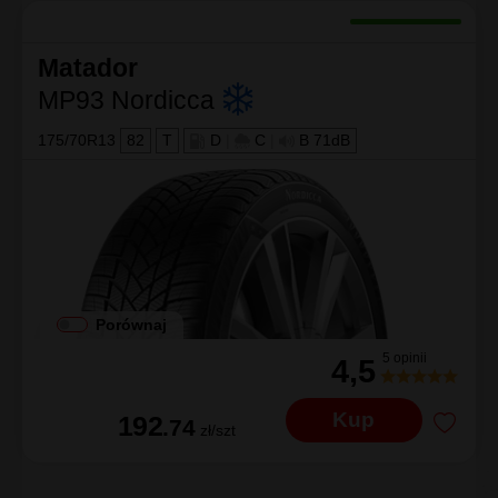
Matador
MP93 Nordicca
175/70R13
82
T
D
|
C
|
B 71dB
Porównaj
5 opinii
4,5
Kup
192
.74
zł/szt