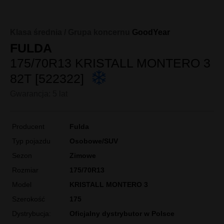
Klasa średnia / Grupa koncernu
GoodYear
FULDA
175/70R13 KRISTALL MONTERO 3
82T [522322]
Gwarancja: 5 lat
Producent
Fulda
Typ pojazdu
Osobowe/SUV
Sezon
Zimowe
Rozmiar
175/70R13
Model
KRISTALL MONTERO 3
Szerokość
175
Dystrybucja:
Oficjalny dystrybutor w Polsce