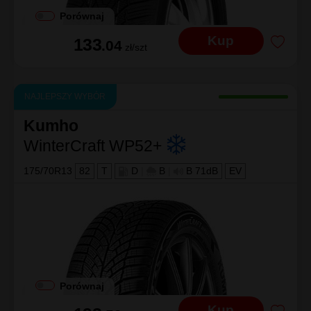
Porównaj
Kup
133
.04
zł/szt
NAJLEPSZY WYBÓR
Kumho
WinterCraft WP52+
175/70R13
82
T
D
|
B
|
B 71dB
EV
Porównaj
Kup