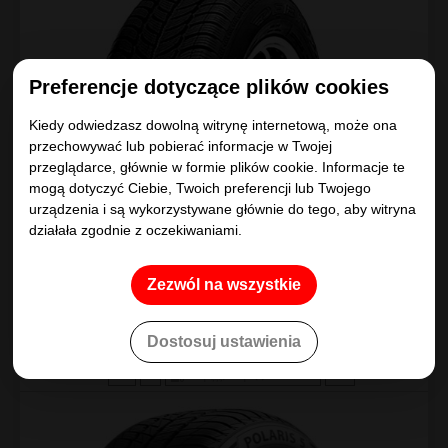
Preferencje dotyczące plików cookies
Porównaj
Kiedy odwiedzasz dowolną witrynę internetową, może ona
33 opinii
4,9
przechowywać lub pobierać informacje w Twojej
przeglądarce, głównie w formie plików cookie. Informacje te
Kup
215
mogą dotyczyć Ciebie, Twoich preferencji lub Twojego
.46
zł/szt
urządzenia i są wykorzystywane głównie do tego, aby witryna
działała zgodnie z oczekiwaniami.
NAJLEPSZY WYBÓR
Zezwól na wszystkie
Barum
POLARIS 5
Dostosuj ustawienia
175/70R13
82
T
D
|
C
|
B 71dB
EV