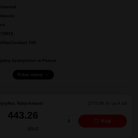
L
CONTIVANCONTACT 100
511170000]
tinental
tawcze
nie