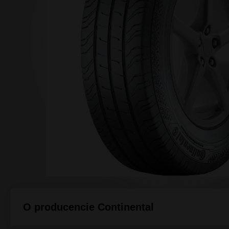
Array ( [0] => [1] => [2] => [3] => ) 1