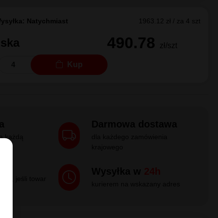
/75R16
tiVanContact 100
cjalny dystrybutor w Polsce
Pokaż więcej
ysyłka: Natychmiast
1773.04 zł / za 4 szt
443.26
Kup
zł/szt
ysyłka: Natychmiast
1963.12 zł / za 4 szt
490.78
lska
zł/szt