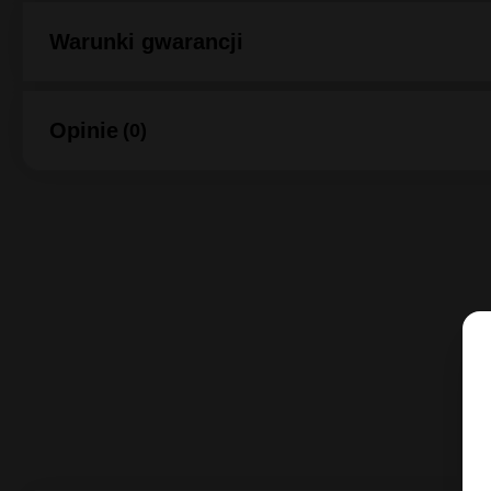
O producencie Continental
Warunki gwarancji