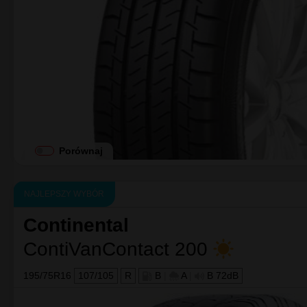
Klasa średnia
Falken
LINAM VAN01
195/75R16
107/105
T
C
|
A
|
B 72dB