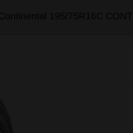
na mokrej nawierzchni
 paliwa i lepsza ekonomika
y dużym obciążeniu
nia na mokrej nawierzchni.
owadzanie wody gwarantujące bezpieczne hamowanie na mokrej nawierzc
 przy dużym obciążeniu.
ieżnika skutkuje optymalnym prowadzeniem.
ycie paliwa i lepsza wydajność.
 energii podczas deformacji opony. Efekt: ograniczone opory toczenia
 Continental 195/75R16C CO