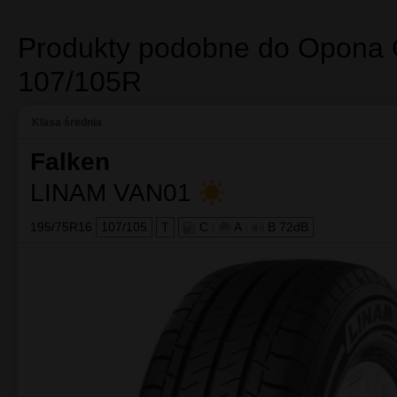
Bezpieczna podróż dzięki krótszej drodze hamowania 
Znacznie ograniczone opory toczenia to niższe zużycie
Bezpieczne prowadzenie w każdej sytuacji, nawet prz
Bezpieczna podróż dzięki krótszej drodze hamowa
Dzięki "efektowi wycieraczki" znacznie poprawia się odpr
Bezpieczne prowadzenie w każdej sytuacji, nawet
Lepszy kontakt z drogą i większa stabilność i sztywność b
Znacznie ograniczone opory toczenia to niższe zuż
Specjalna krzemionkowa mieszanka zapewnia mniejsze straty
Produkty podobne do Opona
107/105R