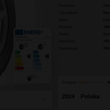
Klasa premium
CONTINENTA
195/75R16C 
107/105R [04
Gwarancja: 7 lat
Producent
Con
Typ pojazdu
Dos
Sezon
Let