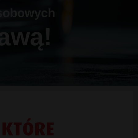
sobowych
awą!