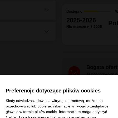
Rozmiar
195
Model
Con
Continental
525715
Szerokość
195
195/75R16 107/105R
Dystrybucja:
Ofi
B
B
72
dB
Dostępne
W
2024
Polska
Preferencje dotyczące plików cookies
Kiedy odwiedzasz dowolną witrynę internetową, może ona
Dostępne
W
przechowywać lub pobierać informacje w Twojej przeglądarce,
2025-2026
Po
głównie w formie plików cookie. Informacje te mogą dotyczyć
Nie starsze niż 2025
Ciebie, Twoich preferencji lub Twojego urządzenia i są