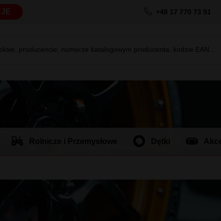
JE
+48 17 770 73 51
deksie, producencie, numerze katalogowym producenta, kodzie EAN...
Rolnicze i Przemysłowe
Dętki
Akce