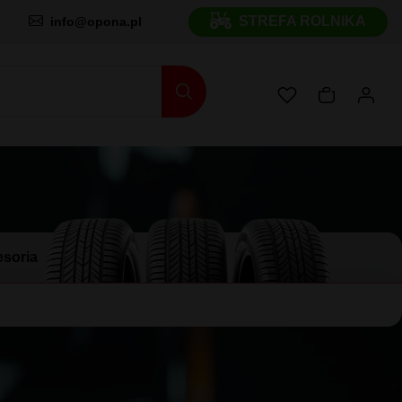
STREFA ROLNIKA
info@opona.pl
soria