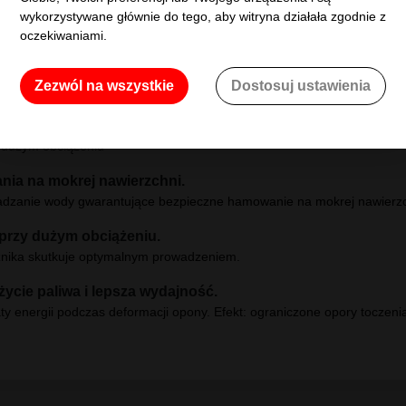
wykorzystywane głównie do tego, aby witryna działała zgodnie z
oczekiwaniami.
Zezwól na wszystkie
Dostosuj ustawienia
Bogata ofert
samochodowych n
kieszeń
14 dni
na zw
bez podania przycz
nie był używany
ntinental 195/75R16C CONTIVANCONTACT 100