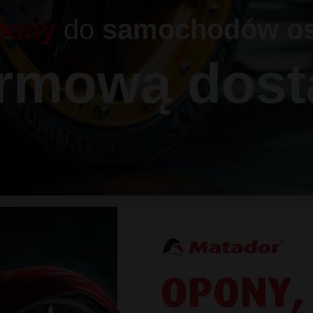
pony
do
samochodów o
armową dost