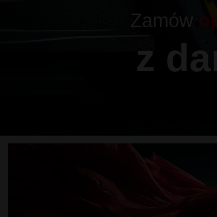
Zamów
o
z d