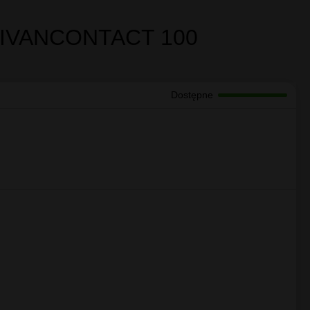
hni.
 i lepsza wydajność.
NTIVANCONTACT 100