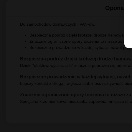
Opinie
(0)
Opona Co
Do samochodów dostawczych i VAN-ów.