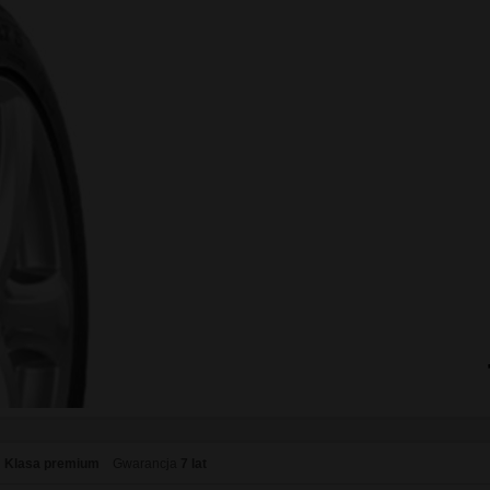
 Dunlop 235/55R18 SP WINTE
Klasa premium
Gwarancja
5 lat