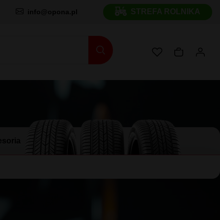
STREFA ROLNIKA
info@opona.pl
soria