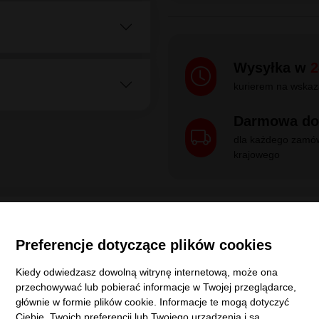
Rozmiar
235
Model
SP 
Dunlop
529148
Szerokość
235
235/55R18 100H
Dystrybucja:
Ofi
D
D
72
dB
Dostępne
W
2024
Polska
Preferencje dotyczące plików cookies
Kiedy odwiedzasz dowolną witrynę internetową, może ona
przechowywać lub pobierać informacje w Twojej przeglądarce,
głównie w formie plików cookie. Informacje te mogą dotyczyć
Wysyłka w
2
Ciebie, Twoich preferencji lub Twojego urządzenia i są