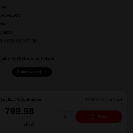
cernu
Falken
P WINTER SPORT 3D 100H
lop
bowe/SUV
owe