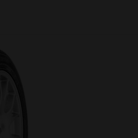
Klasa premium
Gwarancja
7 lat