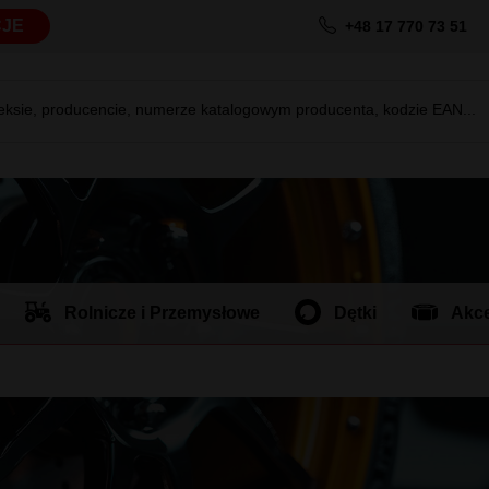
JE
+48 17 770 73 51
deksie, producencie, numerze katalogowym producenta, kodzie EAN...
Rolnicze i Przemysłowe
Dętki
Akce