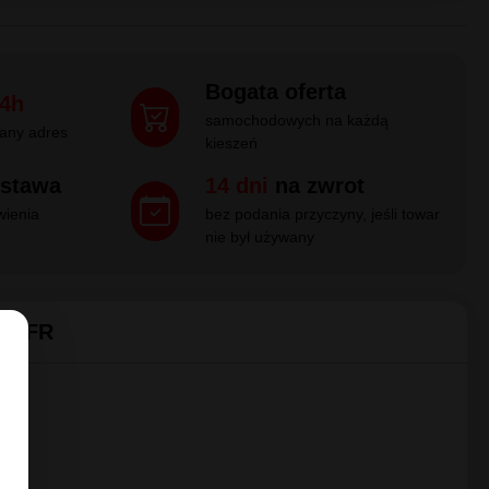
/55R18
WINTER SPORT 3D
cjalny dystrybutor w Polsce
Pokaż więcej
ysyłka: Natychmiast
3199.92 zł / za 4 szt
799.98
Kup
zł/szt
Bogata oferta
4h