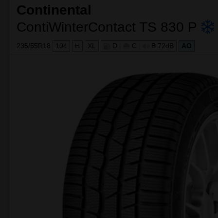
Porównaj
NAJLEPSZY WYBÓR
Continental
ContiWinterContact TS 830 P
235/55R18
104
H
XL
D
|
C
|
B 72dB
AO