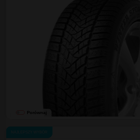
Produkty podobne do Opona
NAJLEPSZY WYBÓR
Dunlop
WINTER SPORT 5 SUV
235/55R18
104
H
XL
C
|
B
|
B 71dB