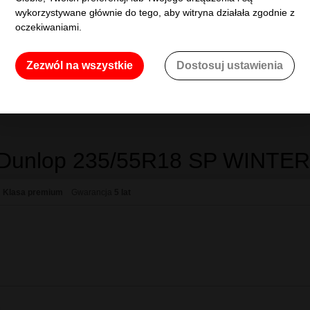
kurierem na wskaz
wykorzystywane głównie do tego, aby witryna działała zgodnie z
oczekiwaniami.
Darmowa do
dla każdego zamó
Zezwól na wszystkie
Dostosuj ustawienia
krajowego
a Dunlop 235/55R18 SP WINTER SPORT 3D 10
h