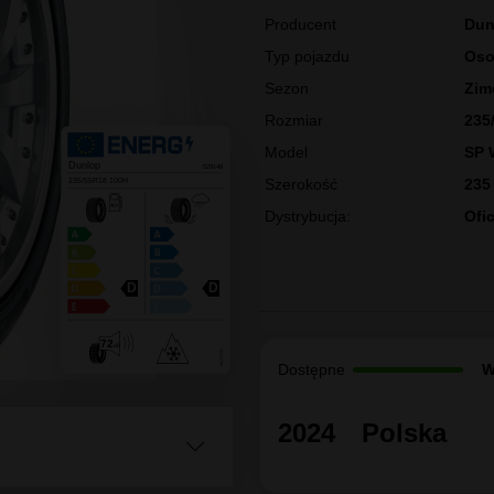
Klasa premium / Grupa kon
DUNLOP
235/55R18 S
FR [527587]
Gwarancja: 5 lat
Producent
Dun
Typ pojazdu
Oso
Sezon
Zim