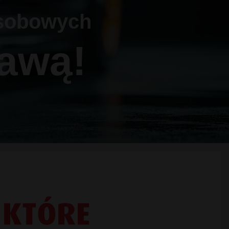
sobowych
awą!