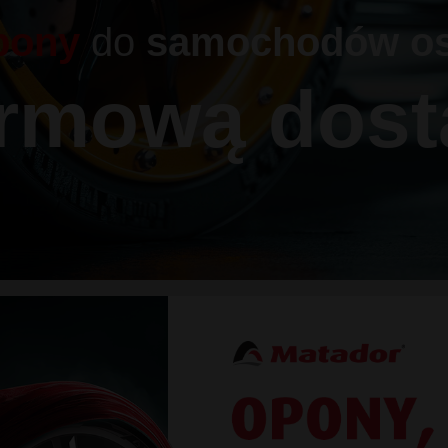
pony
do
samochodów o
armową dost