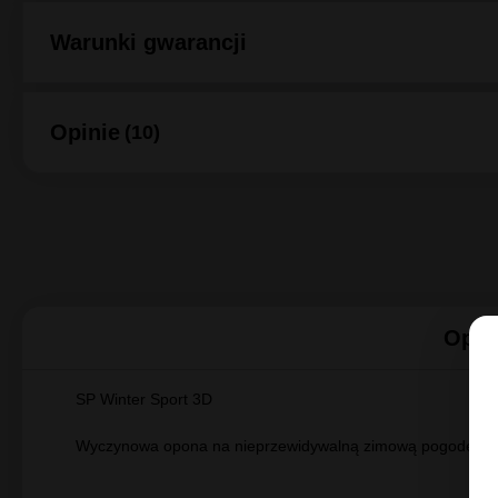
O producencie Dunlop
Warunki gwarancji