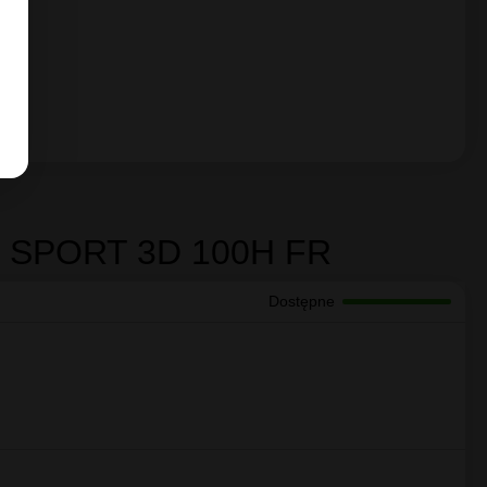
samochodowych na każdą
any adres
kieszeń
stawa
14 dni
na zwrot
wienia
bez podania przyczyny, jeśli towar
nie był używany
0H FR