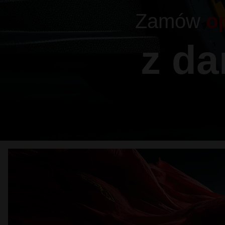
Zamów
o
z d