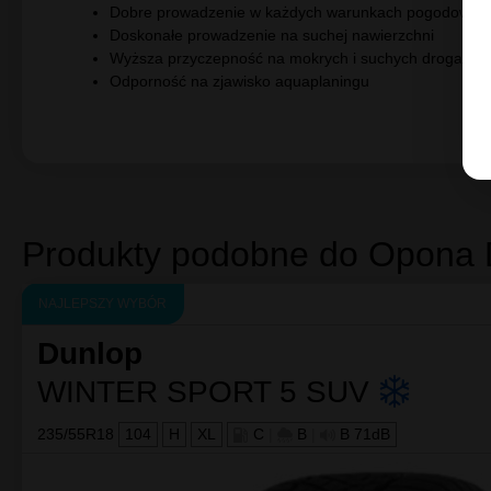
Opinie
(10)
Opon
SP Winter Sport 3D
Wyczynowa opona na nieprzewidywalną zimową pogodę
Dobre prowadzenie w każdych warunkach pogodowyc
Doskonałe prowadzenie na suchej nawierzchni
Wyższa przyczepność na mokrych i suchych drogach
Odporność na zjawisko aquaplaningu