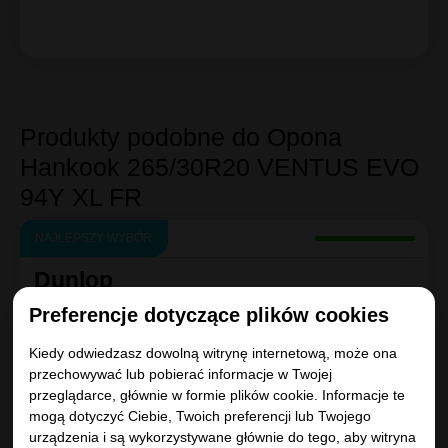
Produkty podobne do Opona
Hankook 265/30R20 VENTUS EVO
94Y XL FR
NAJLEPSZY WYBÓR
Dunlop
SPORT MAXX RT
Preferencje dotyczące plików cookies
265/30R20
94
Y
XL
D
|
C
|
B 71dB
Kiedy odwiedzasz dowolną witrynę internetową, może ona
przechowywać lub pobierać informacje w Twojej
przeglądarce, głównie w formie plików cookie. Informacje te
mogą dotyczyć Ciebie, Twoich preferencji lub Twojego
urządzenia i są wykorzystywane głównie do tego, aby witryna