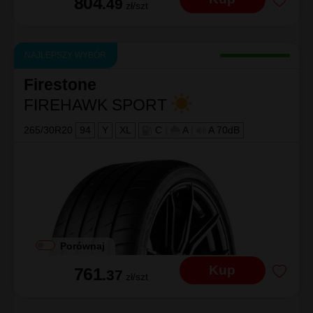
804
.49
zł/szt
NAJLEPSZY WYBÓR
Firestone
FIREHAWK SPORT
265/30R20
94
Y
XL
C
|
A
|
A 70dB
Porównaj
Kup
761
.37
zł/szt