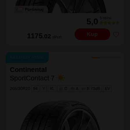
Porównaj
5 opinii
5,0
Kup
1175
.02
zł/szt
NAJLEPSZY WYBÓR
Continental
SportContact 7
265/30R20
94
Y
XL
D
|
A
|
B 73dB
EV