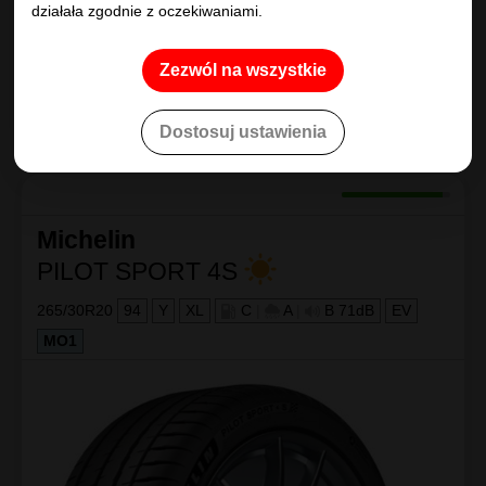
działała zgodnie z oczekiwaniami.
Porównaj
Zezwól na wszystkie
Kup
835
.90
zł/szt
Dostosuj ustawienia
Michelin
PILOT SPORT 4S
265/30R20
94
Y
XL
C
|
A
|
B 71dB
EV
MO1