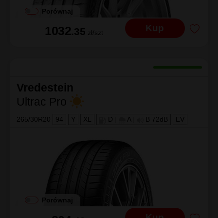
Porównaj
Kup
1032
.35
zł/szt
Vredestein
Ultrac Pro
265/30R20
94
Y
XL
D
|
A
|
B 72dB
EV
Porównaj
Kup