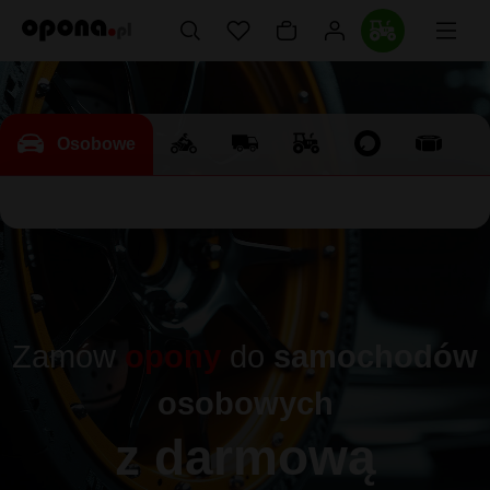
Osobowe
Zamów
opony
do
samochodów
osobowych
z darmową