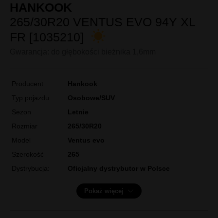
HANKOOK
265/30R20 VENTUS EVO 94Y XL
FR [1035210]
Gwarancja: do głębokości bieżnika 1,6mm
Producent
Hankook
Typ pojazdu
Osobowe/SUV
Sezon
Letnie
Rozmiar
265/30R20
Model
Ventus evo
Szerokość
265
Dystrybucja:
Oficjalny dystrybutor w Polsce
Pokaż więcej