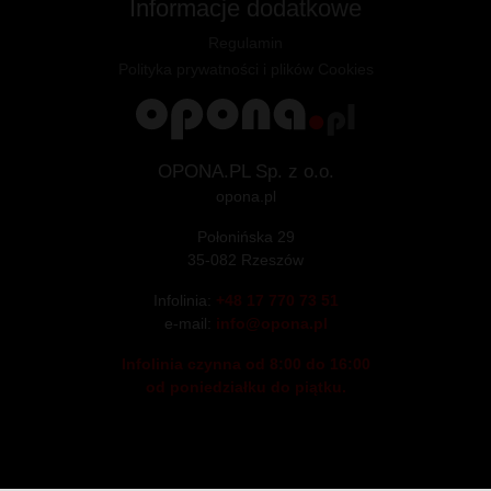
Informacje dodatkowe
Regulamin
Polityka prywatności i plików Cookies
OPONA.PL Sp. z o.o.
opona.pl
Połonińska 29
35-082 Rzeszów
Infolinia:
+48 17 770 73 51
e-mail:
info@opona.pl
Infolinia czynna od 8:00 do 16:00
od poniedziałku do piątku.