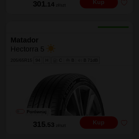
Kup
301
.14
zł/szt
Matador
Hectorra 5
205/65R15
94
H
C
|
B
|
B 71dB
Porównaj
Kup
315
.53
zł/szt