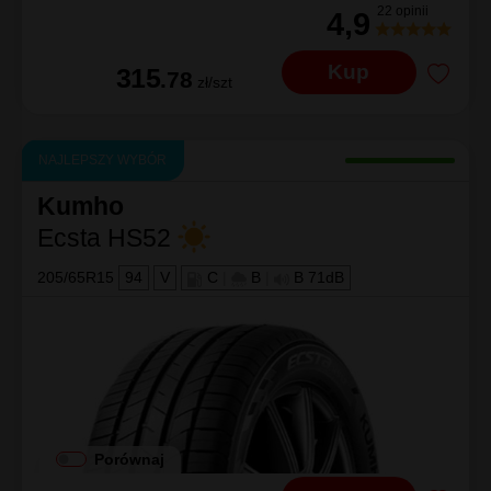
22 opinii
4,9
Kup
315
.78
zł/szt
NAJLEPSZY WYBÓR
Kumho
Ecsta HS52
205/65R15
94
V
C
|
B
|
B 71dB
Porównaj