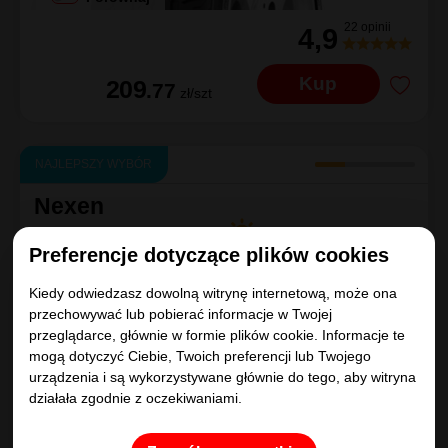
22 opinii
4,9
Kup
209
.77
zł/szt
NAJLEPSZY WYBÓR
Nexen
N'BLUE HD PLUS
Preferencje dotyczące plików cookies
205/65R15
94
H
B
|
B
|
B 69dB
Kiedy odwiedzasz dowolną witrynę internetową, może ona
przechowywać lub pobierać informacje w Twojej
przeglądarce, głównie w formie plików cookie. Informacje te
mogą dotyczyć Ciebie, Twoich preferencji lub Twojego
urządzenia i są wykorzystywane głównie do tego, aby witryna
działała zgodnie z oczekiwaniami.
Porównaj