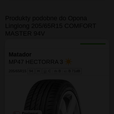
Produkty podobne do Opona
Linglong 205/65R15 COMFORT
MASTER 94V
Matador
MP47 HECTORRA 3
205/65R15
94
H
C
|
B
|
B 71dB
Porównaj