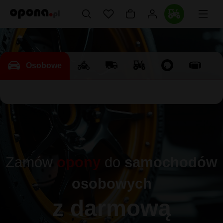
Osobowe
Zamów
opony
do
samochodów
osobowych
z darmową