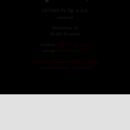
OPONA.PL Sp. z o.o.
opona.pl
Połonińska 29
35-082 Rzeszów
Infolinia:
+48 17 770 73 51
e-mail:
info@opona.pl
Infolinia czynna od 8:00 do 16:00
od poniedziałku do piątku.
© Copyright 2025
OPONA.PL Sp. z o.o.
| Połonińska 29, 35-082 Rzeszów