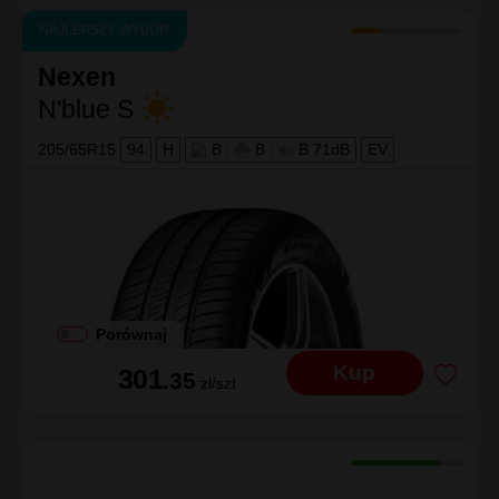
NAJLEPSZY WYBÓR
Nexen
N'blue S
205/65R15
94
H
B
|
B
|
B 71dB
EV
Porównaj
Kup
301
.35
zł/szt