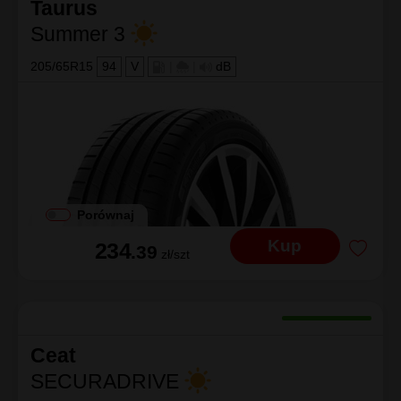
Taurus
Summer 3
205/65R15
94
V
|
|
dB
Porównaj
Kup
234
.39
zł/szt
Ceat
SECURADRIVE