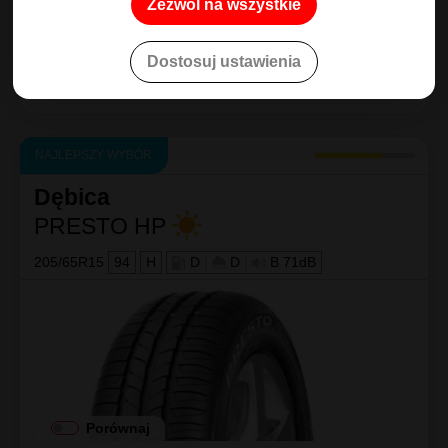
Zezwól na wszystkie
12 opinii
5,0
Dostosuj ustawienia
Kup
293
.44
zł/szt
NAJLEPSZY WYBÓR
Dębica
PRESTO HP
205/65R15
94
H
D
|
D
|
B 71dB
Porównaj