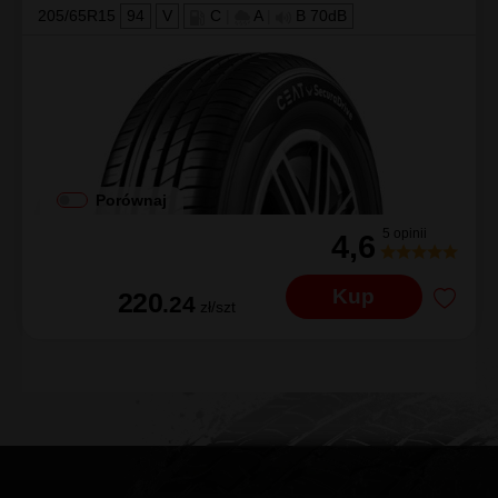
205/65R15
94
V
C
|
A
|
B 70dB
Porównaj
5 opinii
4,6
Kup
220
.24
zł/szt