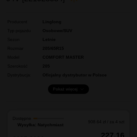
Producent
Linglong
Typ pojazdu
Osobowe/SUV
Sezon
Letnie
Rozmiar
205/65R15
Model
COMFORT MASTER
Szerokość
205
Dystrybucja:
Oficjalny dystrybutor w Polsce
Pokaż więcej
Dostępne
908.64 zł / za 4 szt
Wysyłka: Natychmiast
227.16