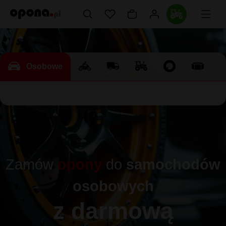
Osobowe
Zamów
opony
do
samochodów
osobowych
z darmową