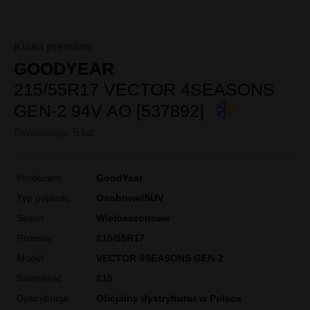
Klasa premium
GOODYEAR
215/55R17 VECTOR 4SEASONS
GEN-2 94V AO [537892]
Gwarancja: 5 lat
Producent
GoodYear
Typ pojazdu
Osobowe/SUV
Sezon
Wielosezonowe
Rozmiar
215/55R17
Model
VECTOR 4SEASONS GEN-2
Szerokość
215
Dystrybucja:
Oficjalny dystrybutor w Polsce