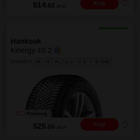
Kup
514
.82
zł/szt
Hankook
Kinergy 4S 2
215/55R17
98
W
XL
C
|
B
|
B 72dB
Porównaj
Kup
525
.05
zł/szt