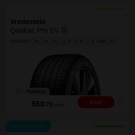
Vredestein
Quatrac Pro EV
215/55R17
98
W
XL
B
|
B
|
B 70dB
EV
Porównaj
Kup
550
.70
zł/szt
NAJLEPSZY WYBÓR