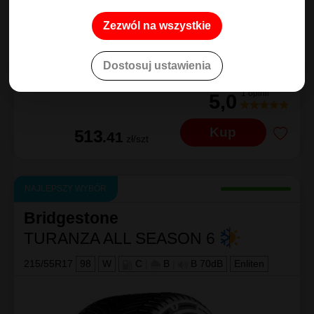
Zezwól na wszystkie
Dostosuj ustawienia
Porównaj
1 opinii
5,0
Kup
513
.41
zł/szt
NAJLEPSZY WYBÓR
Bridgestone
TURANZA ALL SEASON 6
215/55R17
98
W
C
|
B
|
B 70dB
Enliten