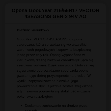
Opona GoodYear 215/55R17 VECTOR
4SEASONS GEN-2 94V AO
Bieżnik:
kierunkowy
GoodYear VECTOR 4SEASONS to opona
całoroczna, która sprawdza się we wszystkich
warunkach pogodowych i zapewnia bezpieczną
jazdę przez cały rok. Oponę wyposażono w
kierunkową rzeźbę bieżnika charakteryzująca się
szerokimi rowkami. Dzięki nim woda, błoto i śnieg
są sprawnie odprowadzane spod czoła opony
gwarantując dobrą przyczepność na drodze. W
wyniku zoptymalizowana bieżnika, jego
powierzchnia styku z jezdnią została zwiększona,
a tym samym poprawiła się stabilność w czasie
pokonywania zakrętów.
Doskonałe zachowanie na drodze przez
cały rok