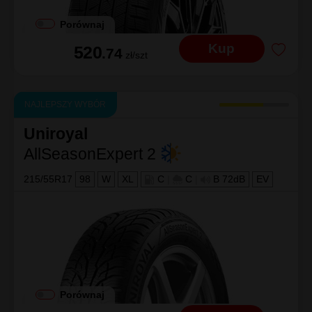
Porównaj
Kup
520
.74
zł/szt
NAJLEPSZY WYBÓR
Uniroyal
AllSeasonExpert 2
215/55R17
98
W
XL
C
|
C
|
B 72dB
EV
Porównaj