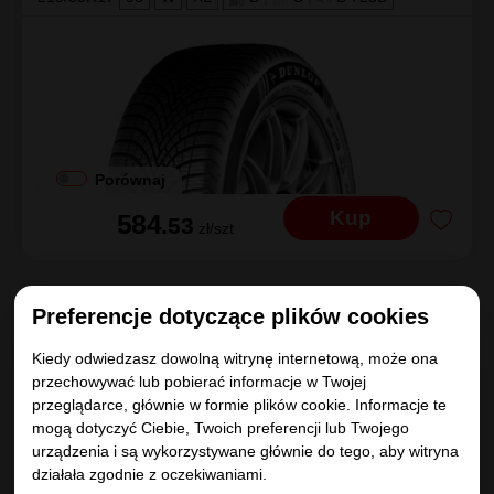
Porównaj
Kup
584
.53
zł/szt
Preferencje dotyczące plików cookies
Vredestein
Kiedy odwiedzasz dowolną witrynę internetową, może ona
QUATRAC
przechowywać lub pobierać informacje w Twojej
przeglądarce, głównie w formie plików cookie. Informacje te
215/55R17
98
V
XL
C
|
B
|
B 72dB
EV
mogą dotyczyć Ciebie, Twoich preferencji lub Twojego
urządzenia i są wykorzystywane głównie do tego, aby witryna
działała zgodnie z oczekiwaniami.