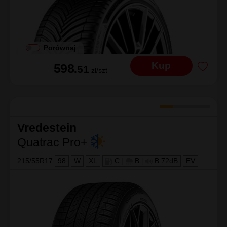
Porównaj
Kup
598
.51
zł/szt
Vredestein
Quatrac Pro+
215/55R17
98
W
XL
C
|
B
|
B 72dB
EV