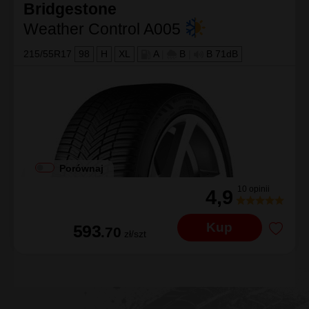
Bridgestone
Weather Control A005
215/55R17
98
H
XL
A
|
B
|
B 71dB
Porównaj
10 opinii
4,9
Kup
593
.70
zł/szt