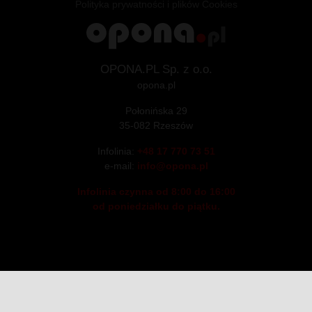
Polityka prywatności i plików Cookies
OPONA.PL Sp. z o.o.
opona.pl
Połonińska 29
35-082 Rzeszów
Infolinia:
+48 17 770 73 51
e-mail:
info@opona.pl
Infolinia czynna od 8:00 do 16:00
od poniedziałku do piątku.