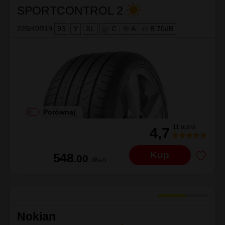
SPORTCONTROL 2
225/40R19
93
Y
XL
C
|
A
|
B 70dB
Porównaj
11 opinii
4,7
Kup
548
.00
zł/szt
Nokian