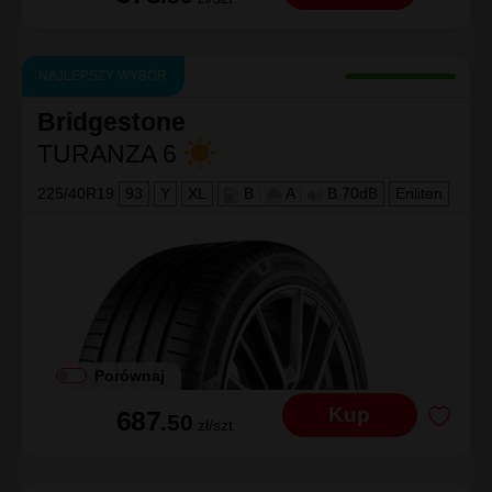
NAJLEPSZY WYBÓR
Bridgestone
TURANZA 6
225/40R19
93
Y
XL
B
|
A
|
B 70dB
Enliten
Porównaj
Kup
687
.50
zł/szt