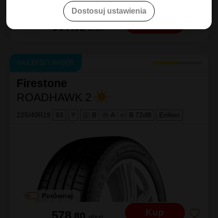
Porównaj
Dostosuj ustawienia
Kup
607
.92
zł/szt
NAJLEPSZY WYBÓR
Firestone
ROADHAWK 2
225/40R19
93
Y
B
|
A
|
B 72dB
Enliten
Porównaj
Kup
578
.80
zł/szt