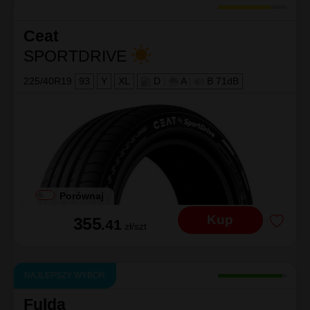
Ceat
SPORTDRIVE
225/40R19
93
Y
XL
D
|
A
|
B 71dB
Porównaj
Kup
355
.41
zł/szt
NAJLEPSZY WYBÓR
Fulda