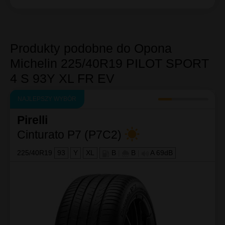
Produkty podobne do Opona
Michelin 225/40R19 PILOT SPORT
4 S 93Y XL FR EV
NAJLEPSZY WYBÓR
Pirelli
Cinturato P7 (P7C2)
225/40R19
93
Y
XL
B
|
B
|
A 69dB