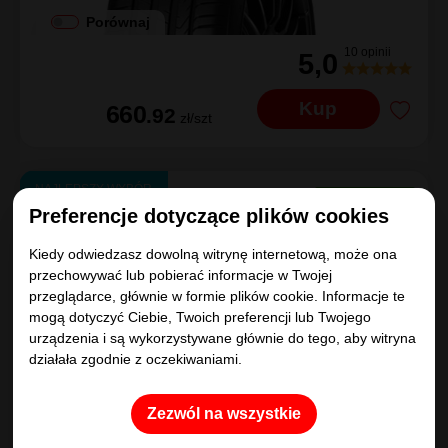
Porównaj
10 opinii
5,0
Kup
660
.92
zł/szt
NAJLEPSZY WYBÓR
Preferencje dotyczące plików cookies
Dunlop
Kiedy odwiedzasz dowolną witrynę internetową, może ona
SPORT MAXX RT
przechowywać lub pobierać informacje w Twojej
225/40R19
93
Y
XL
D
|
A
|
B 70dB
MO
przeglądarce, głównie w formie plików cookie. Informacje te
mogą dotyczyć Ciebie, Twoich preferencji lub Twojego
urządzenia i są wykorzystywane głównie do tego, aby witryna
działała zgodnie z oczekiwaniami.
Zezwól na wszystkie