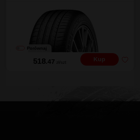
Porównaj
Kup
518
.47
zł/szt