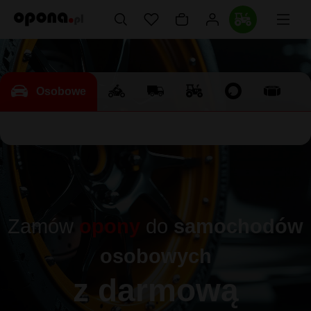
Osobowe
Zamów
opony
do
samochodów
osobowych
z darmową