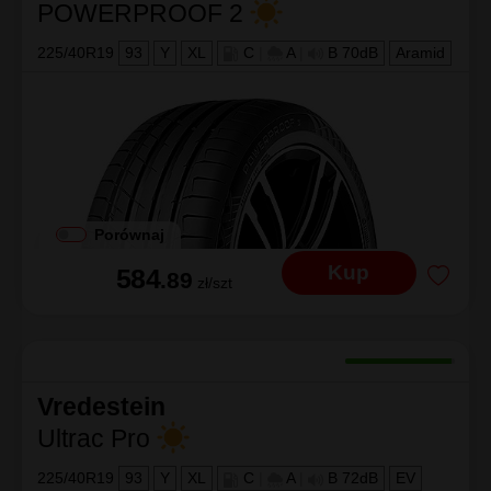
POWERPROOF 2
225/40R19
93
Y
XL
C
|
A
|
B 70dB
Aramid
Porównaj
Kup
584
.89
zł/szt
Vredestein
Ultrac Pro
225/40R19
93
Y
XL
C
|
A
|
B 72dB
EV