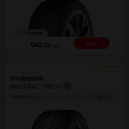
Porównaj
Kup
542
.32
zł/szt
Vredestein
WINTRAC PRO+
245/45R18
100
V
XL
C
|
C
|
B 72dB
EV