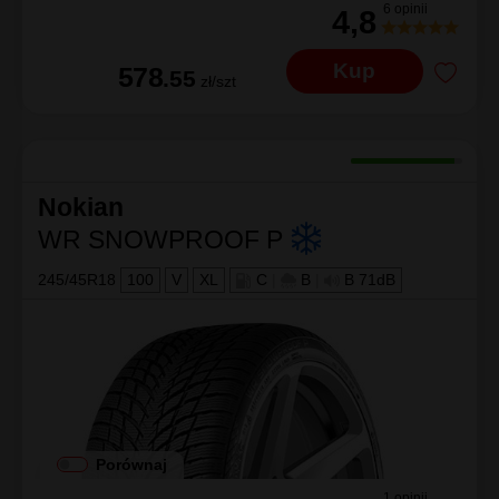
6 opinii
4,8
Kup
578
.55
zł/szt
Nokian
WR SNOWPROOF P
245/45R18
100
V
XL
C
|
B
|
B 71dB
Porównaj
1 opinii