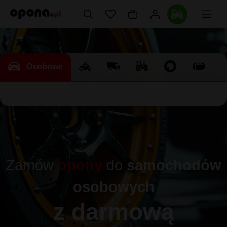
Osobowe
Zamów
opony
do
samochodów
osobowych
z darmową