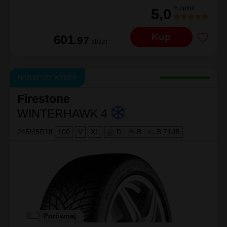
6 opinii
5,0
Kup
601
.97
zł/szt
NAJLEPSZY WYBÓR
Firestone
WINTERHAWK 4
245/45R18
100
V
XL
D
|
B
|
B 71dB
Porównaj