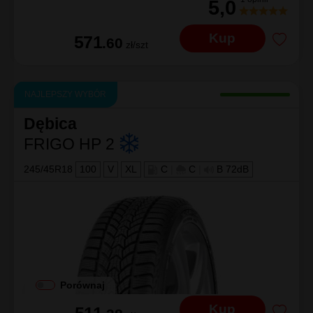
5,0
Kup
571
.60
zł/szt
NAJLEPSZY WYBÓR
Dębica
FRIGO HP 2
245/45R18
100
V
XL
C
|
C
|
B 72dB
Porównaj
Kup