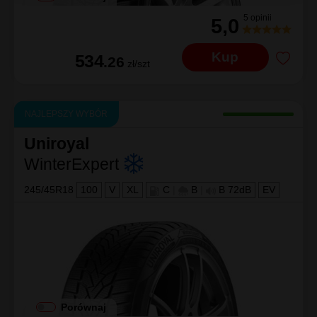
5 opinii
5,0
Kup
534
.26
zł/szt
NAJLEPSZY WYBÓR
Uniroyal
WinterExpert
245/45R18
100
V
XL
C
|
B
|
B 72dB
EV
Porównaj