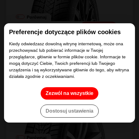
Porównaj
Kup
600
.28
zł/szt
Preferencje dotyczące plików cookies
Kiedy odwiedzasz dowolną witrynę internetową, może ona
przechowywać lub pobierać informacje w Twojej
przeglądarce, głównie w formie plików cookie. Informacje te
mogą dotyczyć Ciebie, Twoich preferencji lub Twojego
Hankook
urządzenia i są wykorzystywane głównie do tego, aby witryna
Winter i*cept evo3 W330
działała zgodnie z oczekiwaniami.
245/45R18
100
V
XL
D
|
B
|
B 72dB
Zezwól na wszystkie
Dostosuj ustawienia
Porównaj