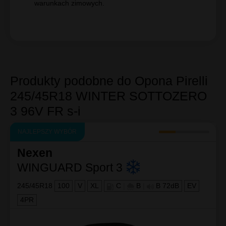
warunkach zimowych.
Produkty podobne do Opona Pirelli
245/45R18 WINTER SOTTOZERO
3 96V FR s-i
NAJLEPSZY WYBÓR
Nexen
WINGUARD Sport 3
245/45R18
100
V
XL
C
|
B
|
B 72dB
EV
4PR