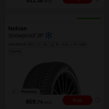
511
.38
zł/szt
Nokian
Snowproof 3P
245/45R18
100
V
XL
B
|
A
|
B 72dB
Aramid
Porównaj
Kup
659
.74
zł/szt