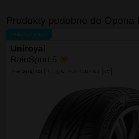
Większa przyjemnośc z jazdy: większa precyzja kierowan
Połączenie najlepszej energooszczędności z wyjątkowym p
Anti Surf System: optymalna przyczepność na mok
Zoptymalizowany profil opony MICHELIN Pilot Sport 3 p
warstwie wody.
Pierwsza gama opon sportowych MICHELIN z logo
Logo "GREEN X" na boku opony MICHELIN Pilot Sport 
jest świadectwem zaangażowania Michelin w obniżanie 
Wysokie osiągi i wysoka efektywność energetycz
Rewolucyjna mieszanka gumy pozwala na połączenie zna
zdobytemu w 15 zwycięskich startach w 24-godzinnych
Produkty podobne do Opona