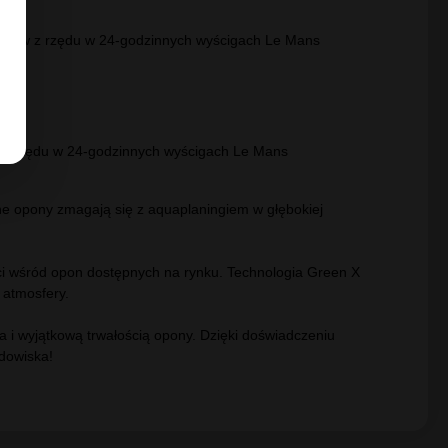
O EV
ięstw z rzędu w 24-godzinnych wyścigach Le Mans