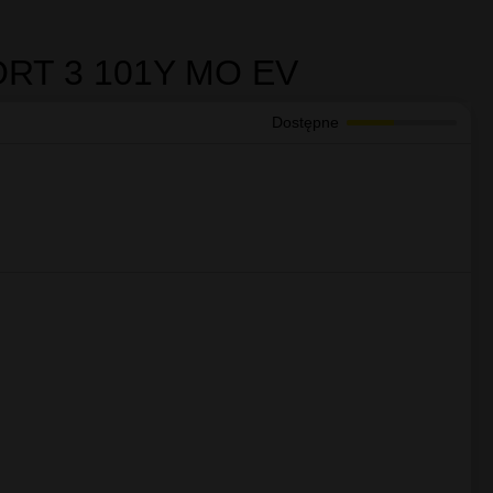
w z rzędu w 24-godzinnych wyścigach Le Mans
nne opony zmagają się z aquaplaningiem w głębokiej
i wśród opon dostępnych na rynku. Technologia Green X
 atmosfery.
 i wyjątkową trwałością opony. Dzięki doświadczeniu
dowiska!
PORT 3 101Y MO EV