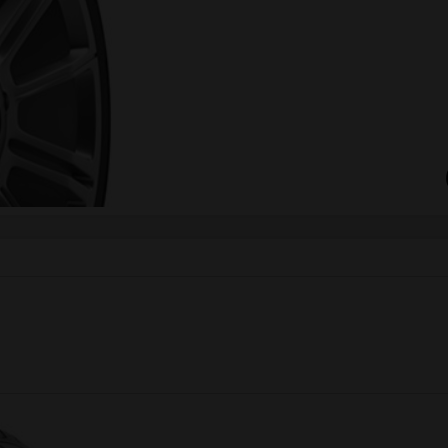
Klasa średnia
Gwarancja
7 lat