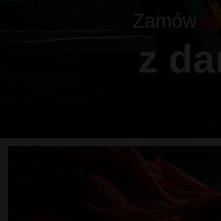
Zamów
o
z d