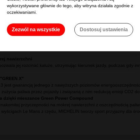
wykorzystywane głównie do tego, aby witryna działała zgodnie z
oczekiwaniami.
Zezwól na wszystkie
Dostosuj ustawienia
na Michelin 275/40R19 PILOT SPORT 3 101Y M
 do limuzyn dużej mocy. Dla większych wrażeń z jazdy.
ach, hamowanie krótsze o 3 metry
owania uznana przez producentów samochodów
wym przebiegiem wyniesione z doświadczeń zdobytych podczas 15 zwyc
 hamowanie krótsze o 3 metry