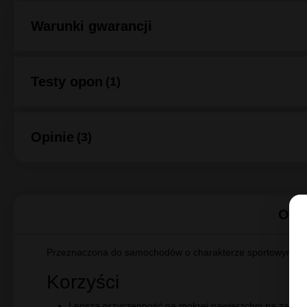
O producencie Michelin
Warunki gwarancji