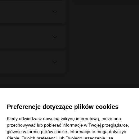
Gwarant:
Stan:
Michelin
413144
Dystrybucja:
275/40R19 101Y
A
C
Darmowa do
71
dB
dla każdego zamó
krajowego
Wysyłka w
2
kurierem na wskaz
Preferencje dotyczące plików cookies
Kiedy odwiedzasz dowolną witrynę internetową, może ona
przechowywać lub pobierać informacje w Twojej przeglądarce,
głównie w formie plików cookie. Informacje te mogą dotyczyć
Ciebie, Twoich preferencji lub Twojego urządzenia i są