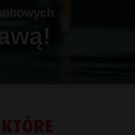
sobowych
awą!