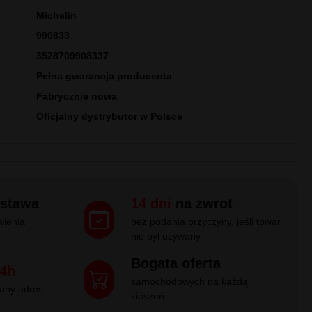
LOT SPORT 3 101Y MO EV
Michelin
990833
3528709908337