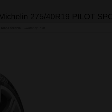
ia uznana przez producentów samochodów
rzebiegiem wyniesione z doświadczeń zdobytych podczas 15 zwycięst
rej nawierzchni
ozwala jej rozcinać kałuże, utrzymując kierunek jazdy, podczas gdy i
 "GREEN X"
3 jest gwarancją jednego z nawyższych poziomów energooszczędnośc
zużycia paliwa przez pojazdy i związaną z nim redukcją emisji CO2 do
na dzięki mieszance Green Power Compound
komitej przyczepności na mokrej nawierzchni z oszczędnością paliwa
 wyścigach Le Mans z rzędu, MICHELIN tworzy sport przyjazny dla śro
 Michelin 275/40R19 PILOT S