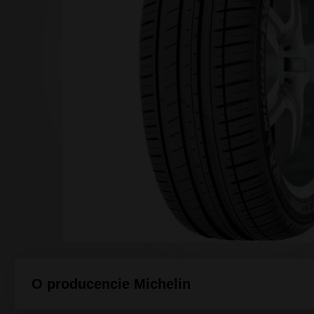
Array ( [0] => [1] => [2] => [3] => ) 1