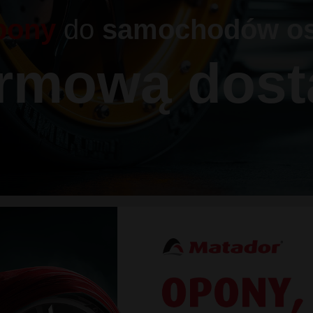
pony
do
samochodów o
armową dost