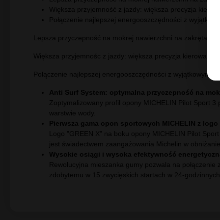
Testy opon
(1)
Opinie
(3)
Opo
Przeznaczona do samochodów o charakterze sportowym oraz
Korzyści
Lepsza przyczepność na mokrej nawierzchni na zakręt
Większa przyjemność z jazdy: większa precyzja kier
Połączenie najlepszej energooszczędności z wyjątko
Lepsza przyczepność na mokrej nawierzchni na zakrętach,