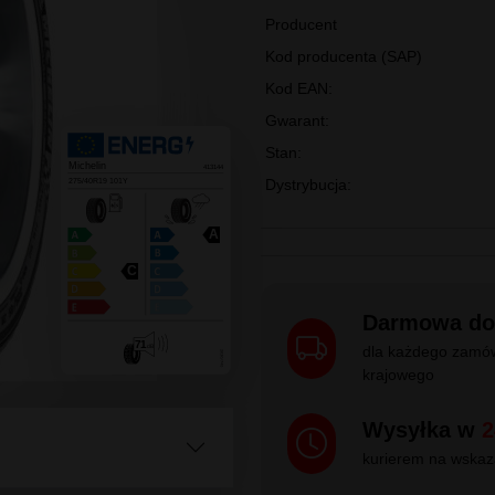
Klasa premium
MICHELIN
275/40R19 PI
[990833]
Gwarancja: 10 lat
Producent
Kod producenta (SAP)
Kod EAN: