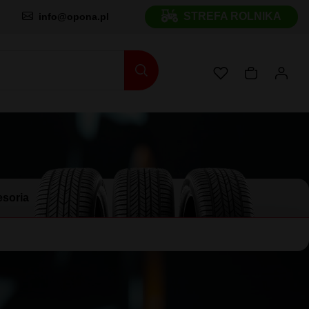
STREFA ROLNIKA
info@opona.pl
soria