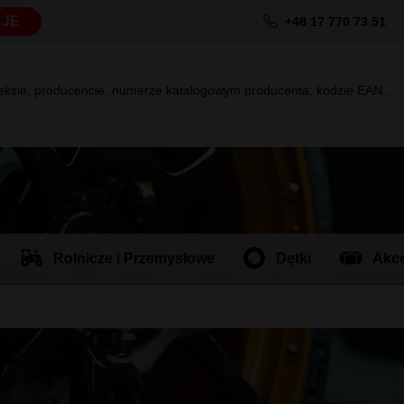
JE
+48 17 770 73 51
deksie, producencie, numerze katalogowym producenta, kodzie EAN...
Rolnicze i Przemysłowe
Dętki
Akce