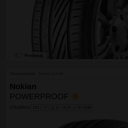
NAJLEPSZY WYBÓR
Uniroyal
RainSport 5
275/40R19
101
Y
C
|
A
|
B 72dB
EV