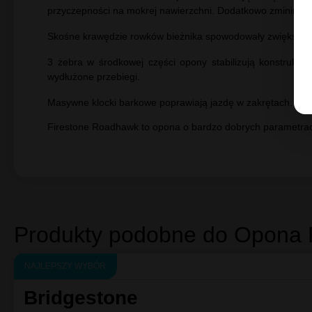
Testy opon
(2)
Opinie
(0)
Firestone Roadhawk to opona letnia klasy średniej. Jest
Opona posiada asymetryczny bieżnik.
4 szerokie rowki obwodowe sprawnie usuwają wodę z bieżni
przyczepności na mokrej nawierzchni. Dodatkowo zminimal
Skośne krawędzie rowków bieżnika spowodowały zwiększenie 
3 żebra w środkowej części opony stabilizują konstrukcj