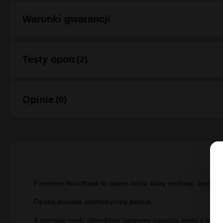
O producencie Firestone
Warunki gwarancji