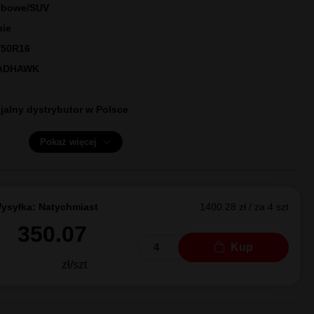
ernu
Bridgestone
OADHAWK 87W [11132]
estone
bowe/SUV
nie
/50R16
ADHAWK