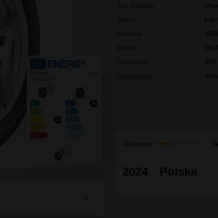
Klasa średnia / Grupa konc
FIRESTONE
205/50R16 R
Gwarancja: 4 lata
Producent
Fir
Typ pojazdu
Oso
Sezon
Let
Rozmiar
205
Model
RO