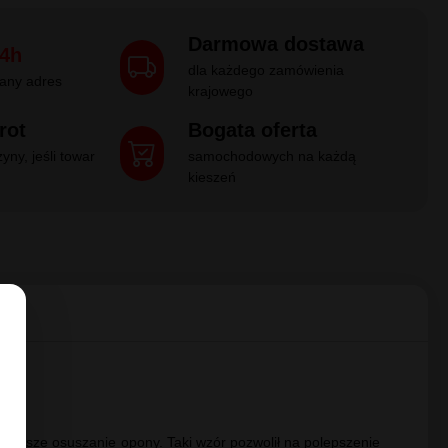
cjalny dystrybutor w Polsce
Pokaż więcej
ysyłka: Natychmiast
1400.28 zł / za 4 szt
350.07
Kup
zł/szt
Darmowa dostawa
4h
dla każdego zamówienia
any adres
krajowego