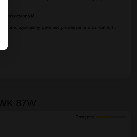
rot
Bogata oferta
yny, jeśli towar
samochodowych na każdą
kieszeń
zybsze osuszanie opony. Taki wzór pozwolił na polepszenie
ję i przyczepność.
mniejszone. Zyskujemy pewność prowadzenia oraz komfort i