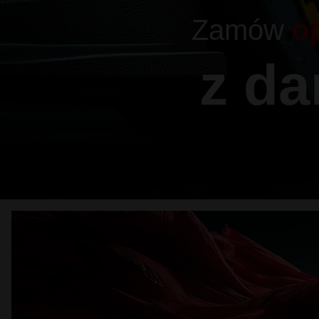
Zamów
o
z d