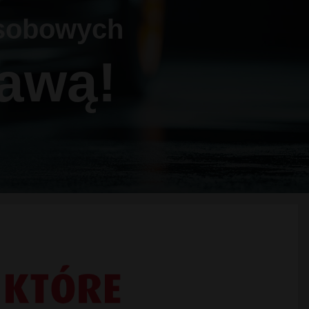
sobowych
awą!