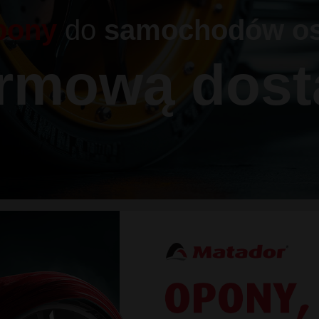
pony
do
samochodów o
armową dost