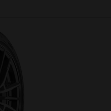
h jezdnych w przystępnej cenie.
a Firestone 205/50R16 ROADH
Klasa premium
Gwarancja
4 lata