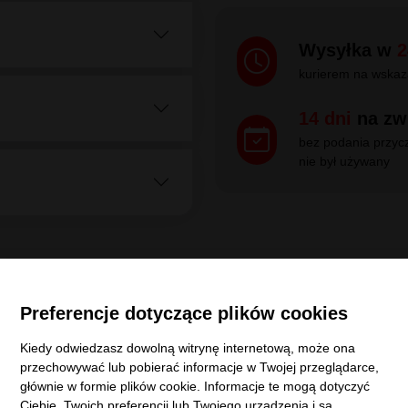
Szerokość
205
Firestone
382869
Dystrybucja:
Ofi
205/50R16 87W
A
C
Dostępne
W
71
dB
2024
Polska
Preferencje dotyczące plików cookies
Kiedy odwiedzasz dowolną witrynę internetową, może ona
Wysyłka w
2
przechowywać lub pobierać informacje w Twojej przeglądarce,
kurierem na wskaz
głównie w formie plików cookie. Informacje te mogą dotyczyć
Ciebie, Twoich preferencji lub Twojego urządzenia i są