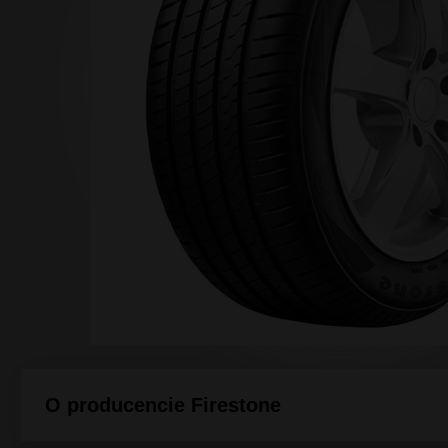
Array ( [0] => [1] => [2] => [3] => ) 1