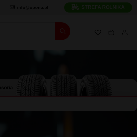
STREFA ROLNIKA
info@opona.pl
soria