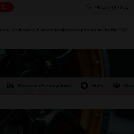
JE
+48 17 770 73 51
deksie, producencie, numerze katalogowym producenta, kodzie EAN...
Rolnicze i Przemysłowe
Dętki
Akce