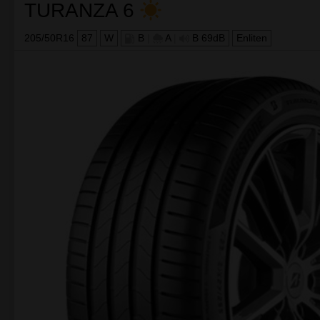
wydłużone przebiegi.
Masywne klocki barkowe poprawiają jazdę w zakrętach.
Firestone
Roadhawk
to opona o bardzo dobrych parametrac
Produkty podobne do Opon
NAJLEPSZY WYBÓR
Bridgestone
TURANZA 6
205/50R16
87
W
B
|
A
|
B 69dB
Enliten