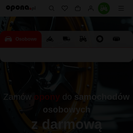
Osobowe
Zamów
opony
do
samochodów
osobowych
z darmową