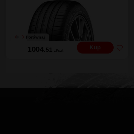
Vredestein
Ultrac Pro
315/35R20
110
Y
XL
C
|
A
|
B 72dB
EV
Porównaj
Kup
1004
.51
zł/szt