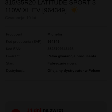
Klasa premium
MICHELIN
315/35R20 LATITUDE SPORT 3
110W XL EV [964349]
Gwarancja: 10 lat
Producent
Michelin
Kod producenta (SAP)
964349
Kod EAN:
3528709643498
Gwarant:
Pełna gwarancja producenta
Stan:
Fabrycznie nowa
Dystrybucja:
Oficjalny dystrybutor w Polsce