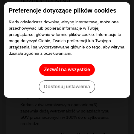
Opona Michelin 315/35R20 LATITUDE
SPORT 3 110W XL EV
Preferencje dotyczące plików cookies
Kiedy odwiedzasz dowolną witrynę internetową, może ona
Wysoki poziom
przechowywać lub pobierać informacje w Twojej
bezpieczeństwa
przeglądarce, głównie w formie plików cookie. Informacje te
mogą dotyczyć Ciebie, Twoich preferencji lub Twojego
Innowacyjna mieszanka gumy klocków bieżnika z
urządzenia i są wykorzystywane głównie do tego, aby witryna
dodatkiem krzemionki i najnowszych generacji
działała zgodnie z oczekiwaniami.
elastomerów zapewnia znakomitą przyczepność
na mokrej nawierzchni.
Zezwól na wszystkie
O 10% większy obszar kontaktu opony z
podłożem zapewniający większe bezpieczeństwo
Dostosuj ustawienia
na mokrej nawierzchni.
Ciągłe żebro w środkowej części bieżnika
zapewnia przeniesienie wysokiego momentu
obrotowego na podłoże podczas hamowania i
przyspieszania.
Wytrzymałość i trwałość